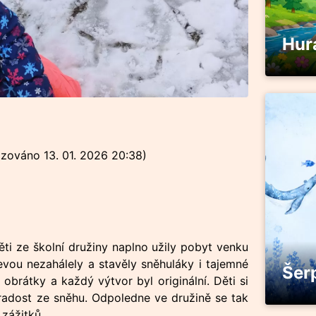
Hur
lizováno
13. 01. 2026 20:38
)
děti ze školní družiny naplno užily pobyt venku
levou nezahálely a stavěly sněhuláky i tajemné
Šer
 obrátky a každý výtvor byl originální. Děti si
radost ze sněhu. Odpoledne ve družině se tak
 zážitků.