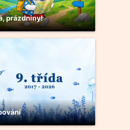
á, prázdniny!
pování