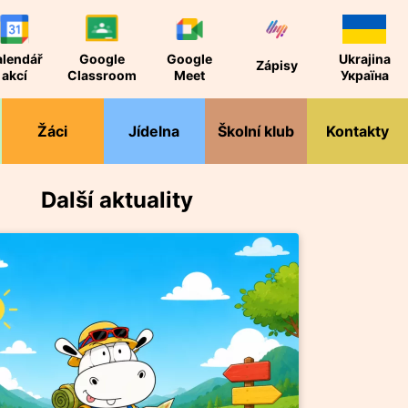
alendář
Google
Google
Ukrajina
Zápisy
akcí
Classroom
Meet
Україна
Žáci
Jídelna
Školní klub
Kontakty
Další aktuality