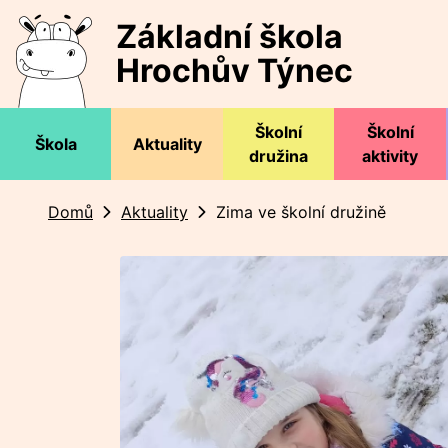
Základní škola
Hrochův Týnec
Školní
Školní
Škola
Aktuality
družina
aktivity
Domů
Aktuality
Zima ve školní družině