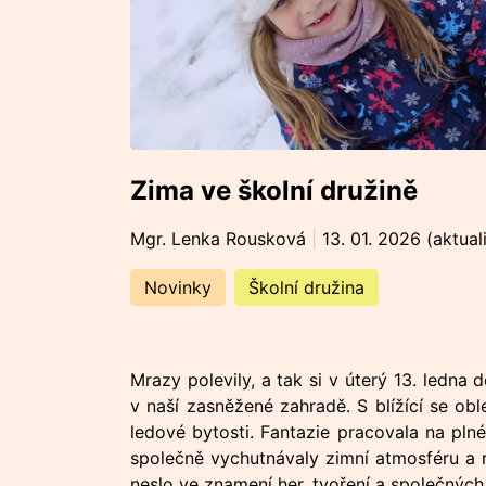
Zima ve školní družině
Mgr. Lenka Rousková
|
13. 01. 2026
(aktua
Novinky
Školní družina
Mrazy polevily, a tak si v úterý 13. ledna 
v naší zasněžené zahradě. S blížící se ob
ledové bytosti. Fantazie pracovala na plné
společně vychutnávaly zimní atmosféru a 
neslo ve znamení her, tvoření a společných