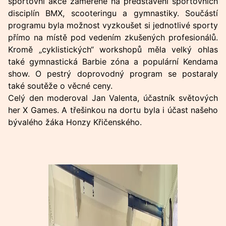
sportovní akce zaměřené na představení sportovních
disciplín BMX, scooteringu a gymnastiky. Součástí
programu byla možnost vyzkoušet si jednotlivé sporty
přímo na místě pod vedením zkušených profesionálů.
Kromě „cyklistických“ workshopů měla velký ohlas
také gymnastická Barbie zóna a populární Kendama
show. O pestrý doprovodný program se postaraly
také soutěže o věcné ceny.
Celý den moderoval Jan Valenta, účastník světových
her X Games. A třešinkou na dortu byla i účast našeho
bývalého žáka Honzy Křičenského.