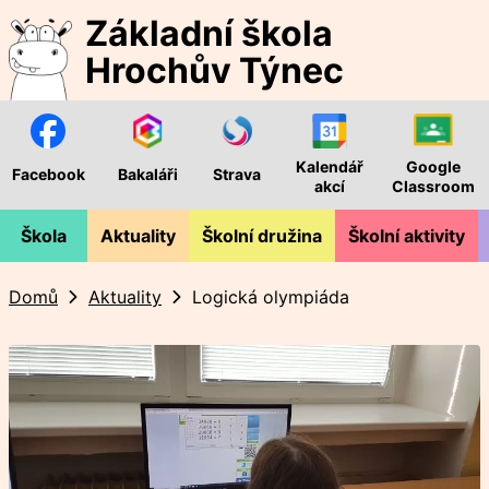
Základní škola
Hrochův Týnec
Kalendář
Google
Facebook
Bakaláři
Strava
akcí
Classroom
Škola
Aktuality
Školní družina
Školní aktivity
Domů
Aktuality
Logická olympiáda